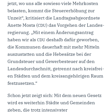
jetzt, wo uns alle sowie­so vie­le Mehr­kos­ten
belas­ten, kommt die Steu­er­erhö­hung zur
Unzeit“, kri­ti­siert die Land­tags­ab­ge­ord­ne­te
Anet­te Mos­ta (
) das Vor­ge­hen der Lan­des­
CDU
re­gie­rung. „Mit einem Ände­rungs­an­trag
haben wir als
des­halb dafür gewor­ben,
CDU
die Kom­mu­nen dau­er­haft mit mehr Mit­teln
aus­zu­stat­ten und die Hebe­sät­ze bei der
Grund­steu­er und Gewer­be­steu­er auf den
Lan­des­durch­schnitt, getrennt nach kreis­frei­
en Städ­ten und dem kreis­an­ge­hö­ri­gen Raum
festzusetzen.“
Schon jetzt zeigt sich: Mit dem neu­en Gesetz
wird es wei­ter­hin Städ­te und Gemein­den
geben, die trotz inten­sivs­ter