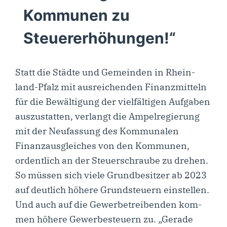
Kommunen zu
Steuererhöhungen!“
Statt die Städ­te und Gemein­den in Rhein­­
land-Pfalz mit aus­rei­chen­den Finanz­mit­teln
für die Bewäl­ti­gung der viel­fäl­ti­gen Auf­ga­ben
aus­zu­stat­ten, ver­langt die Ampel­re­gie­rung
mit der Neu­fas­sung des Kom­mu­na­len
Finanz­aus­glei­ches von den Kom­mu­nen,
ordent­lich an der Steu­er­schrau­be zu dre­hen.
So müs­sen sich vie­le Grund­be­sit­zer ab 2023
auf deut­lich höhe­re Grund­steu­ern ein­stel­len.
Und auch auf die Gewer­be­trei­ben­den kom­
men höhe­re Gewer­be­steu­ern zu. „Gera­de