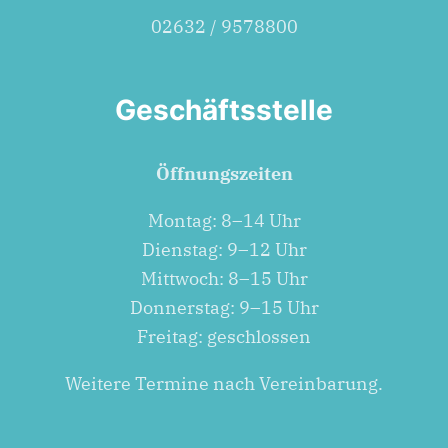
02632 / 9578800
Geschäftsstelle
Öff­nungs­zei­ten
Mon­tag: 8–14 Uhr
Diens­tag: 9–12 Uhr
Mitt­woch: 8–15 Uhr
Don­ners­tag: 9–15 Uhr
Frei­tag: geschlossen
Wei­te­re Ter­mi­ne nach Vereinbarung.