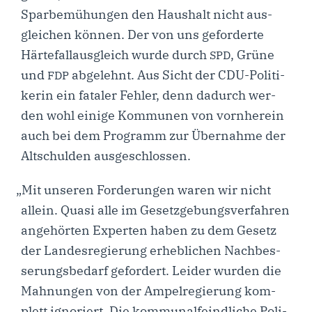
Sparbemühungen den Haus­halt nicht aus­
glei­chen kön­nen. Der von uns gefor­der­te
Här­te­fall­aus­gleich wur­de durch
, Grüne
SPD
und
abge­lehnt. Aus Sicht der CDU-Poli­­ti­
FDP
ke­rin ein fata­ler Feh­ler, denn dadurch wer­
den wohl eini­ge Kom­mu­nen von vorn­her­ein
auch bei dem Pro­gramm zur Über­nah­me der
Alt­schul­den ausgeschlossen.
„
Mit unse­ren For­de­run­gen waren wir nicht
allein. Qua­si alle im Gesetz­ge­bungs­ver­fah­ren
ange­hör­ten Exper­ten haben zu dem Gesetz
der Lan­des­re­gie­rung erheb­li­chen Nach­bes­
se­rungs­be­darf gefor­dert. Lei­der wur­den die
Mah­nun­gen von der Ampel­re­gie­rung kom­
plett igno­riert. Die kom­mu­nal­feind­li­che Poli­