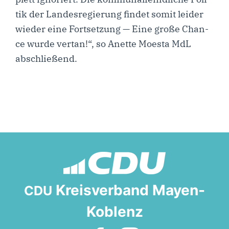
tik der Lan­des­re­gie­rung fin­det somit lei­der
wie­der eine Fort­set­zung — Eine gro­ße Chan­
ce wur­de ver­tan!“, so Anet­te Moes­ta MdL
abschließend.
Kreisverband Mayen-
CDU
Koblenz